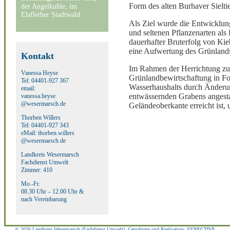
Form des alten Burhaver Sielti
der Angelkuhle, im
Elsflether Stadtwald
Als Ziel wurde die Entwicklun
und seltenen Pflanzenarten als
dauerhafter Bruterfolg von Kie
eine Aufwertung des Grünlands
Kontakt
Im Rahmen der Herrichtung zu
Vanessa Heyse
Grünlandbewirtschaftung in F
Tel: 04401-927 367
Wasserhaushalts durch Änderun
email:
entwässernden Grabens angesta
vanessa.heyse
@wesermarsch.de
Geländeoberkante erreicht ist
Thorben Willers
Tel: 04401-927 343
eMail: thorben.willers
@wesermarsch.de
Landkreis Wesermarsch
Fachdienst Umwelt
Zimmer: 410
Mo.-Fr.
08.30 Uhr – 12.00 Uhr &
nach Vereinbarung
© 2026 Landkreis Wesermarsch (Fachdienst Umwelt), Gestaltung und Realisation:
SYNECTIVE