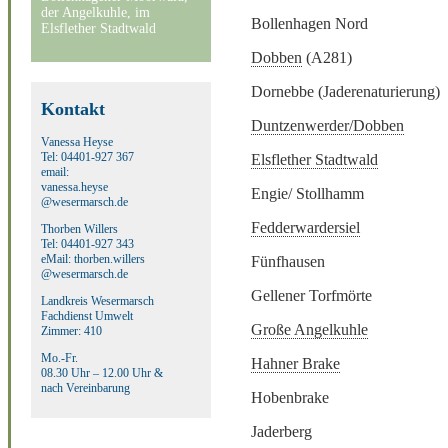
der Angelkuhle, im
Bollenhagen Nord
Elsflether Stadtwald
Dobben
(A281)
Dornebbe (Jaderenaturierung)
Kontakt
Duntzenwerder/Dobben
Vanessa Heyse
Tel: 04401-927 367
Elsflether Stadtwald
email:
vanessa.heyse
Engie/ Stollhamm
@wesermarsch.de
Fedderwardersiel
Thorben Willers
Tel: 04401-927 343
eMail: thorben.willers
Fünfhausen
@wesermarsch.de
Gellener Torfmörte
Landkreis Wesermarsch
Fachdienst Umwelt
Große Angelkuhle
Zimmer: 410
Mo.-Fr.
Hahner Brake
08.30 Uhr – 12.00 Uhr &
nach Vereinbarung
Hobenbrake
Jaderberg