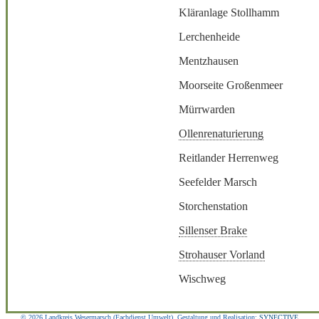
Kläranlage Stollhamm
Lerchenheide
Mentzhausen
Moorseite Großenmeer
Mürrwarden
Ollenrenaturierung
Reitlander Herrenweg
Seefelder Marsch
Storchenstation
Sillenser Brake
Strohauser Vorland
Wischweg
© 2026 Landkreis Wesermarsch (Fachdienst Umwelt), Gestaltung und Realisation:
SYNECTIVE