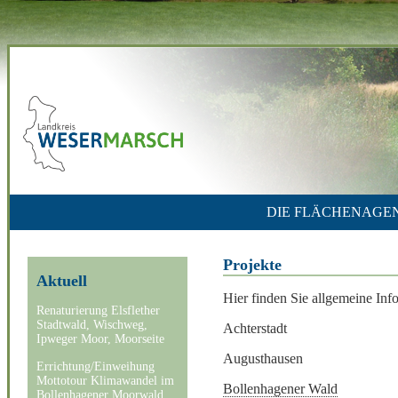
DIE FLÄCHENAGE
Projekte
Aktuell
Hier finden Sie allgemeine Inf
Renaturierung Elsflether
Stadtwald, Wischweg,
Achterstadt
Ipweger Moor, Moorseite
Augusthausen
Errichtung/Einweihung
Mottotour Klimawandel im
Bollenhagener Wald
Bollenhagener Moorwald,