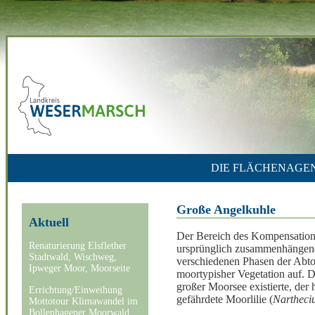
DIE FLÄCHENAGE
Große Angelkuhle
Aktuell
Der Bereich des Kompensations
Renaturierung Elsflether
ursprünglich zusammenhängend
Stadtwald, Wischweg,
verschiedenen Phasen der Abtor
Ipweger Moor, Moorseite
moortypisher Vegetation auf. 
großer Moorsee existierte, der h
Errichtung/Einweihung
gefährdete Moorlilie (
Nartheci
Mottotour Klimawandel im
Bollenhagener Moorwald,