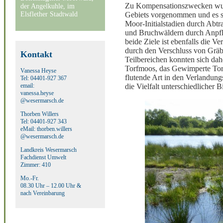
Zu Kompensationszwecken wurd
der Angelkuhle, im
Elsflether Stadtwald
Gebiets vorgenommen und es s
Moor-Initialstadien durch Abt
und Bruchwäldern durch Anpfl
beide Ziele ist ebenfalls die 
durch den Verschluss von Gräbe
Kontakt
Teilbereichen konnten sich da
Torfmoos, das Gewimperte Tor
Vanessa Heyse
flutende Art in den Verlandung
Tel: 04401-927 367
email:
die Vielfalt unterschiedlicher 
vanessa.heyse
@wesermarsch.de
Thorben Willers
Tel: 04401-927 343
eMail: thorben.willers
@wesermarsch.de
Landkreis Wesermarsch
Fachdienst Umwelt
Zimmer: 410
Mo.-Fr.
08.30 Uhr – 12.00 Uhr &
nach Vereinbarung