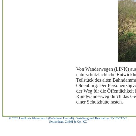
Von Wanderwegen
(LINK)
aus
naturschutzfachliche Entwicklu
Teilstück des alten Bahndamms
Oldenburg. Der Personenzugverk
der Weg für die Öffentlichkeit
Rundwanderweg durch das Gebi
einer Schutzhütte rasten.
© 2026 Landkreis Wesermarsch (Fachdienst Umwelt), Gestaltung und Realisation:
SYNECTIVE
Systemhaus GmbH & Co. KG