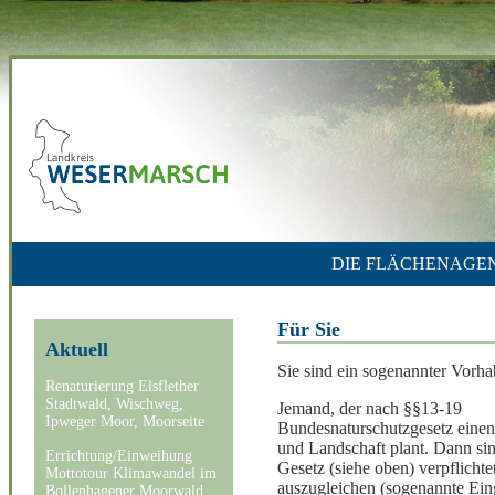
DIE FLÄCHENAGE
Für Sie
Aktuell
Sie sind ein sogenannter Vorha
Renaturierung Elsflether
Stadtwald, Wischweg,
Jemand, der nach §§13-19
Ipweger Moor, Moorseite
Bundesnaturschutzgesetz einen 
und Landschaft plant. Dann si
Errichtung/Einweihung
Gesetz (siehe oben) verpflichte
Mottotour Klimawandel im
auszugleichen (sogenannte Eing
Bollenhagener Moorwald,