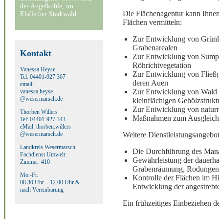
der Angelkuhle, im
Die Flächenagentur kann Ihne
Elsflether Stadtwald
Flächen vermitteln:
Zur Entwicklung von Grünl
Grabenarealen
Kontakt
Zur Entwicklung von Sump
Röhrichtvegetation
Vanessa Heyse
Zur Entwicklung von Fließ
Tel: 04401-927 367
deren Auen
email:
Zur Entwicklung von Wald
vanessa.heyse
@wesermarsch.de
kleinflächigen Gehölzstrukt
Zur Entwicklung von natu
Thorben Willers
Maßnahmen zum Ausgleich 
Tel: 04401-927 343
eMail: thorben.willers
@wesermarsch.de
Weitere Dienstleistungsangebot
Landkreis Wesermarsch
Die Durchführung des Mana
Fachdienst Umwelt
Gewährleistung der dauerha
Zimmer: 410
Grabenräumung, Rodungen,
Mo.-Fr.
Kontrolle der Flächen im H
08.30 Uhr – 12.00 Uhr &
Entwicklung der angestrebt
nach Vereinbarung
Ein frühzeitiges Einbeziehen d