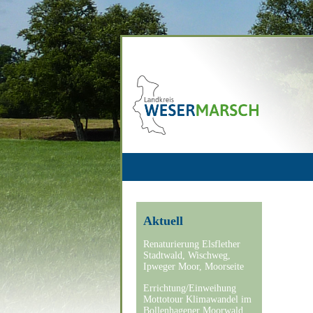
Aktuell
Renaturierung Elsflether
Stadtwald, Wischweg,
Ipweger Moor, Moorseite
Errichtung/Einweihung
Mottotour Klimawandel im
Bollenhagener Moorwald,