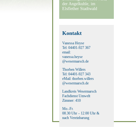
der Angelkuhle, im
Elsflether Stadtwald
Kontakt
Vanessa Heyse
Tel: 04401-927 367
email:
vanessa.heyse
@wesermarsch.de
Thorben Willers
Tel: 04401-927 343
eMail: thorben.willers
@wesermarsch.de
Landkreis Wesermarsch
Fachdienst Umwelt
Zimmer: 410
Mo.-Fr.
08.30 Uhr – 12.00 Uhr &
nach Vereinbarung