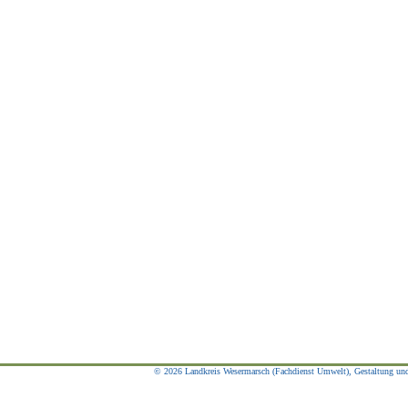
© 2026 Landkreis Wesermarsch (Fachdienst Umwelt), Gestaltung und